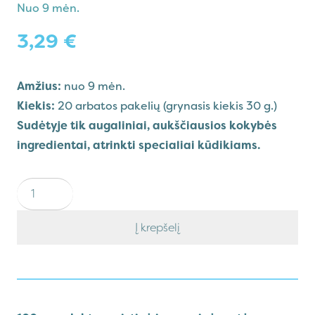
Nuo
9 mėn.
3,29
€
Amžius:
nuo 9 mėn.
Kiekis:
20 arbatos pakelių (grynasis kiekis 30 g.)
Sudėtyje tik augaliniai, aukščiausios kokybės
ingredientai, atrinkti specialiai kūdikiams.
produkto
kiekis:
Ekologiška
Į krepšelį
žolelių
arbata
MAMUKO
SAPNELIS