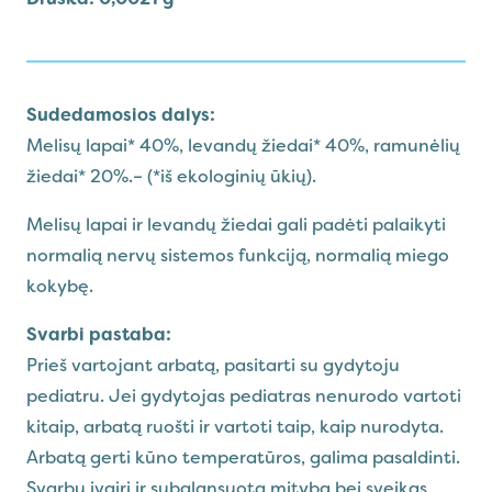
Sudedamosios dalys:
Melisų lapai* 40%, levandų žiedai* 40%, ramunėlių
žiedai* 20%.– (*iš ekologinių ūkių).
Melisų lapai ir levandų žiedai gali padėti palaikyti
normalią nervų sistemos funkciją, normalią miego
kokybę.
Svarbi pastaba:
Prieš vartojant arbatą, pasitarti su gydytoju
pediatru. Jei gydytojas pediatras nenurodo vartoti
kitaip, arbatą ruošti ir vartoti taip, kaip nurodyta.
Arbatą gerti kūno temperatūros, galima pasaldinti.
Svarbu įvairi ir subalansuota mityba bei sveikas