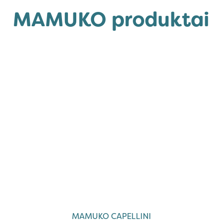
MAMUKO produktai
Ar norite apsipirkti
pigiau?
TAIP, NORIU!
MAMUKO CAPELLINI