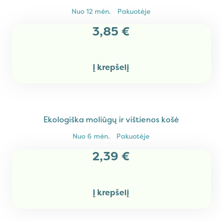
NE, AČIŪ.
Nuo
12 mėn.
Pakuotėje
3,85
€
Į krepšelį
Ekologiška moliūgų ir vištienos košė
Nuo
6 mėn.
Pakuotėje
2,39
€
Į krepšelį