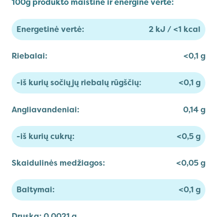
100g produkto maistinė ir energinė vertė:
Energetinė vertė:
2 kJ / <1 kcal
Riebalai:
<0,1 g
-iš kurių sočiųjų riebalų rūgščių:
<0,1 g
Angliavandeniai:
0,14 g
-iš kurių cukrų:
<0,5 g
Skaidulinės medžiagos:
<0,05 g
Baltymai:
<0,1 g
Druska:
0,0021 g