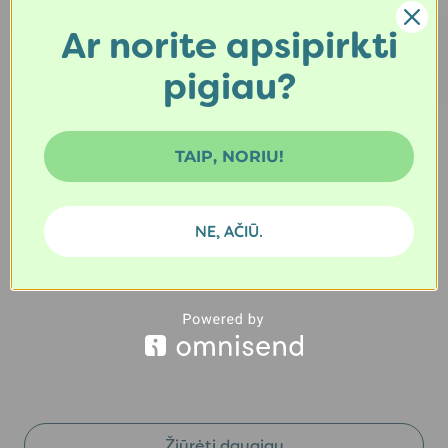
2,39
€
2,39
€
Ar norite apsipirkti
pigiau?
Į krepšelį
Į krepšelį
TAIP, NORIU!
NE, AČIŪ.
Žiūrėti daugiau