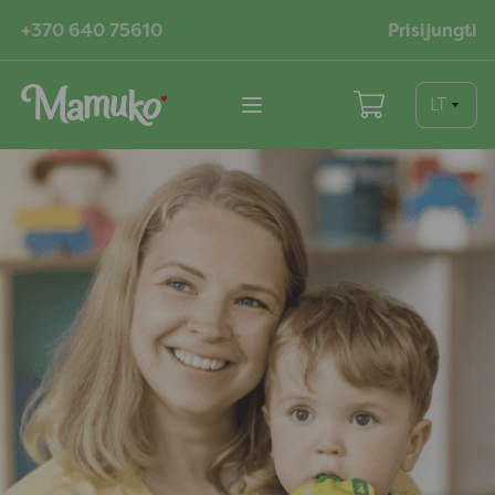
+370 640 75610
Prisijungti
LT