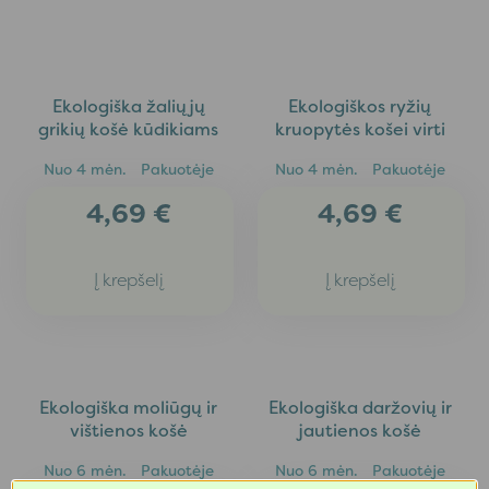
Ekologiška žaliųjų
Ekologiškos ryžių
grikių košė kūdikiams
kruopytės košei virti
Nuo
4 mėn.
Pakuotėje
Nuo
4 mėn.
Pakuotėje
4,69
€
4,69
€
Į krepšelį
Į krepšelį
Ekologiška moliūgų ir
Ekologiška daržovių ir
vištienos košė
jautienos košė
Nuo
6 mėn.
Pakuotėje
Nuo
6 mėn.
Pakuotėje