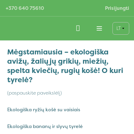
+370 640 75610
Prisijungti
LT
Mėgstamiausia – ekologiška
avižų, žaliųjų grikių, miežių,
spelta kviečių, rugių košė! O kuri
tyrelė?
(paspauskite paveikslėlį)
Ekologiška ryžių košė su vaisiais
Ekologiška bananų ir slyvų tyrelė