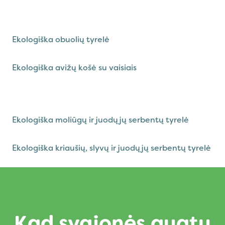
Ekologiška obuolių tyrelė
Ekologiška avižų košė su vaisiais
Ekologiška moliūgų ir juodųjų serbentų tyrelė
Ekologiška kriaušių, slyvų ir juodųjų serbentų tyrelė
Kad svajonės augtų