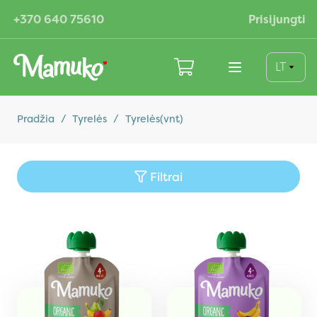
+370 640 75610
Prisijungti
LT
Pradžia
/
Tyrelės
/
Tyrelės(vnt)
Filtrai