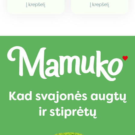
Į krepšelį
Į krepšelį
Kad svajonės augtų
ir stiprėtų