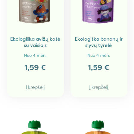
Ekologiška avižų košė
Ekologiška bananų ir
su vaisiais
slyvų tyrelė
Nuo
4 mėn.
Nuo
4 mėn.
1,59
€
1,59
€
Į krepšelį
Į krepšelį