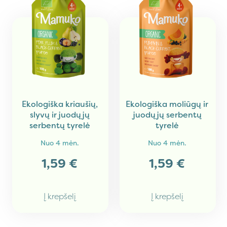
Ekologiška kriaušių,
Ekologiška moliūgų ir
slyvų ir juodųjų
juodųjų serbentų
serbentų tyrelė
tyrelė
Nuo
4 mėn.
Nuo
4 mėn.
1,59
€
1,59
€
Į krepšelį
Į krepšelį