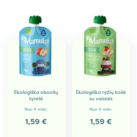
Ekologiška obuolių
Ekologiška ryžių košė
tyrelė
su vaisiais
Nuo
4 mėn.
Nuo
4 mėn.
1,59
€
1,59
€